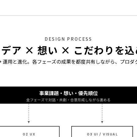
DESIGN PROCESS
デア × 想い × こだわりを
アル → 運用と進化。各フェーズの成果を都度共有しながら、プ
事業課題・想い・優先順位
全フェーズで対話・共創・合意形成しながら進める
02 UX
03 UI / VISUAL