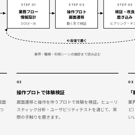
STEP 01
STEP 02
STEP 03
業務フロー
操作プロト
検証・改良
情報設計
画面遷移
磨き込み
OOUI・IA
動く形で検証
ヒアリング・テ
⟲ 反復で磨く
業界・職種・利用シーンの細部まで読み込む
02
03
操作プロトで体験検証
「
画面
画面遷移と操作を伴うプロトで体験を検証。ヒューリ
業
つ
スティック分析・ユーザビリティテストを通じて、実
ど
際の手触りを磨きます。
い