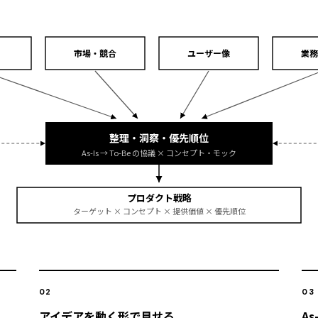
市場・競合
ユーザー像
業務
整理・洞察・優先順位
As-Is → To-Be の協議 × コンセプト・モック
プロダクト戦略
ターゲット × コンセプト × 提供価値 × 優先順位
02
03
アイデアを動く形で見せる
As