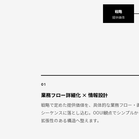
戦略
提供価値
01
業務フロー詳細化 × 情報設計
戦略で定めた提供価値を、具体的な業務フロー・
シーケンスに落とし込む。OOUI観点でシンプルか
拡張性のある構造へ整えます。