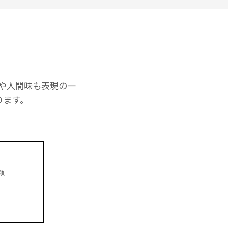
や人間味も表現の一
ります。
頼