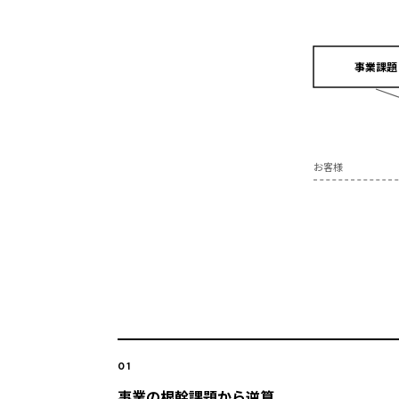
事業課題
お客様
01
事業の根幹課題から逆算