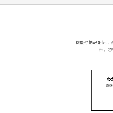
機能や情報を伝え
部。想
わ
直感