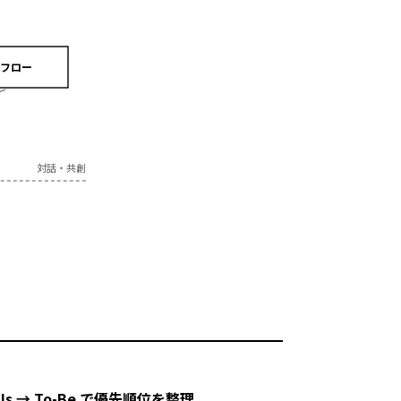
フロー
対話・共創
-Is → To-Be で優先順位を整理