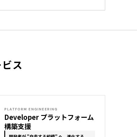
ービス
PLATFORM ENGINEERING
Developer プラットフォーム
構築支援
開発者が "自走する組織" へ、進化する