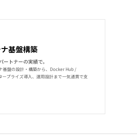
ンテナ基盤構築
ードパートナーの実績で。
盤の設計・構築から、Docker Hub /
p のエンタープライズ導入、運用設計まで一気通貫で支