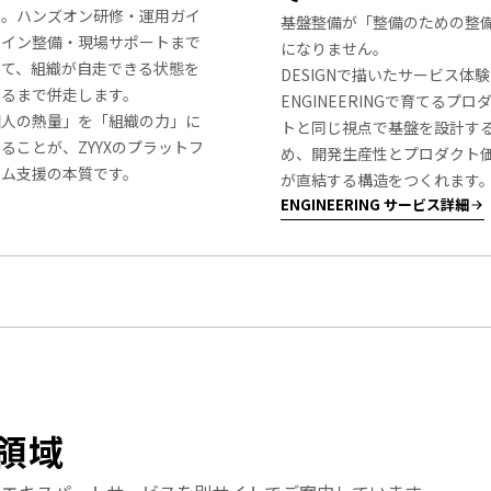
ん。ハンズオン研修・運用ガイ
基盤整備が「整備のための整
ライン整備・現場サポートまで
になりません。
めて、組織が自走できる状態を
DESIGNで描いたサービス体
くるまで併走します。
ENGINEERINGで育てるプロ
個人の熱量」を「組織の力」に
トと同じ視点で基盤を設計す
ることが、ZYYXのプラットフ
め、開発生産性とプロダクト
ーム支援の本質です。
が直結する構造をつくれます
ENGINEERING サービス詳細
領域