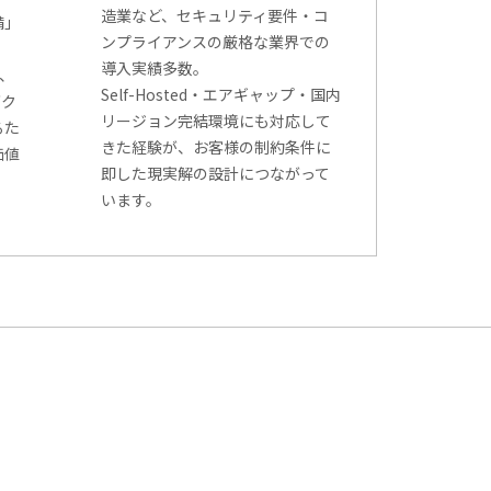
造業など、セキュリティ要件・コ
備」
ンプライアンスの厳格な業界での
導入実績多数。
験、
Self-Hosted・エアギャップ・国内
ダク
リージョン完結環境にも対応して
るた
きた経験が、お客様の制約条件に
価値
即した現実解の設計につながって
。
います。