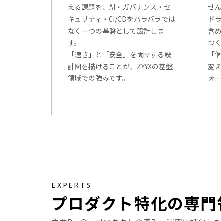
える課題を、AI・ガバナンス・セ
せ
キュリティ・CI/CDをバラバラでは
ド
なく一つの基盤として設計しま
含
す。
つ
「速さ」と「安全」を両立する設
「
計図を描けることが、ZYYXの基盤
変え
領域での強みです。
ォ
EXPERTS
プロダクト特化の専門