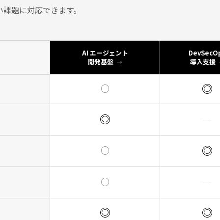
い課題に対応できます。
AI エージェント
DevSecO
開発基盤
導入支援
◎
○
◎
─
◎
○
○
─
◎
◎