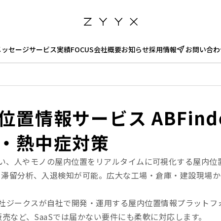
メッセージ
サービス
実績
FOCUS
会社概要
お知らせ
採用情報
お問い合わ
置情報サービス ABFind
・熱中症対策
ergy）を使い、人やモノの屋内位置をリアルタイムに可視化する屋
、滞留分析、入退検知が可能。広大な工場・倉庫・建設現場か
、開発会社ジークスが自社で開発・運用する屋内位置情報プラッ
売など、SaaSでは届かない要件にも柔軟に対応します。