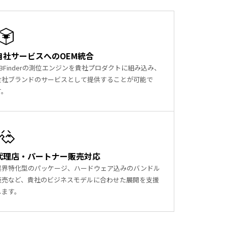
自社サービスへのOEM統合
ABFinderの測位エンジンを貴社プロダクトに組み込み、
貴社ブランドのサービスとして提供することが可能で
す。
代理店・パートナー販売対応
業界特化型のパッケージ、ハードウェア込みのバンドル
販売など、貴社のビジネスモデルに合わせた展開を支援
します。