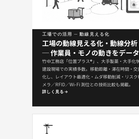
工場での活用 ─ 動線見える化
工場の動線見える化・動線分析
─ 作業員・モノの動きをデー
竹中工務店「位置プラス®」、大手製薬・大手化
建設現場での実績多数。移動距離・滞在時間・交差
化し、レイアウト最適化・ムダ移動削減・リスク検
メラ／RFID／Wi-Fi 測位との技術比較も掲載。
詳しく見る