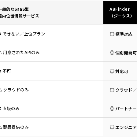
一般的なSaaS型
ABFinder
屋内位置情報サービス
（ジークス）
◎
✕
できない／上位プラン
標準対応
◎
△
用意されたAPIのみ
個別開発可
◎
✕
不可
対応可
◎
△
クラウドのみ
クラウド／
◎
✕
直販のみ
パートナー
◎
△
製品提供のみ
エンジニア