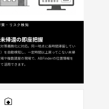
対策・リスク検知
・未帰還の即座把握
症対策義務化に対応。同一地点に長時間滞留してい
性）を自動検知し、一定時間以上戻ってこない未帰
や複数建屋の現場で、ABFinderの位置情報を
して活用できます。