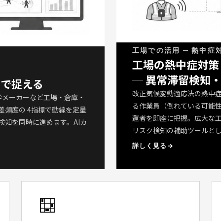
工場での活用 ─ 熱中症
工場の熱中症対策
─ 異常滞留検知
タで捉える
改正気候変動適応法の熱中
学メーカーなど工場・倉庫・
る作業員（倒れている可能
頻度の 4指標で動線を定量
還者を即座に把握。広大な工場
知を同時に進めます。AIカ
リスク検知の補助ツールと
詳しく見る