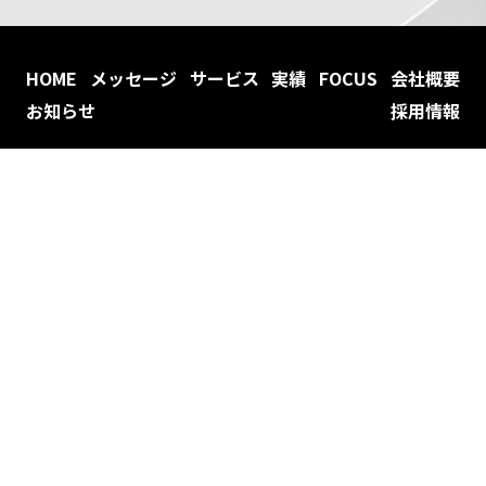
HOME
メッセージ
サービス
実績
FOCUS
会社概要
お知らせ
採用情報
DESIGN
プロダクトデザイン・UXデザイン
STRATEGY ─ 戦略
UX ─ 体験設計
UI/ビジュアル
DesignOps ─ 運用と進化
デザインシステム構築支援
ENGINEERING