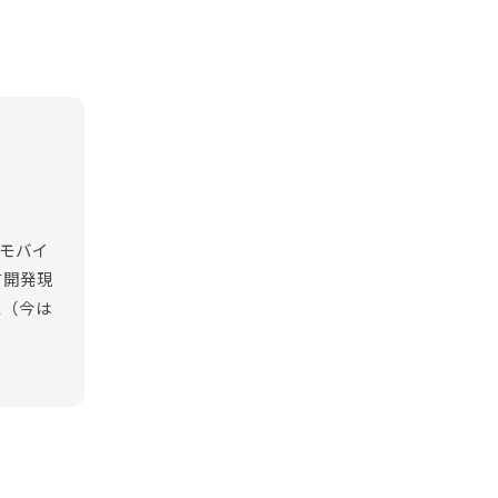
、モバイ
て開発現
ム（今は