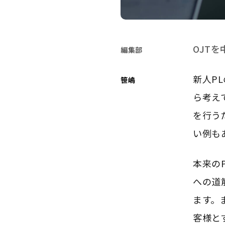
OJT
編集部
新人P
笹嶋
ら考え
を行う
い例も
本来の
への道
ます。
客様と