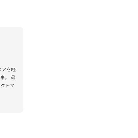
ニアを経
事。 最
ェクトマ