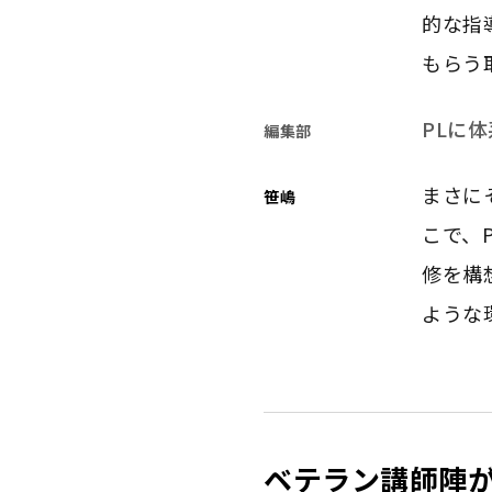
的な指
もらう
PLに
編集部
まさに
笹嶋
こで、
修を構
ような
ベテラン講師陣が