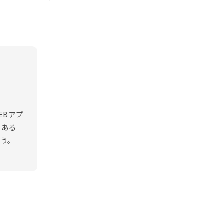
EBアプ
もある
行う。