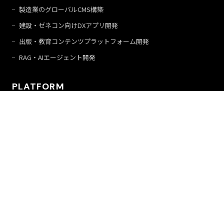
製造業のグローバルCMS構築
建設・ゼネコン向けDXアプリ開発
出版・教育コンテンツプラットフォーム開発
RAG・AIエージェント開発
PLATFORM
AI・セキュリティ・ガバナンス基盤
AI エージェント開発基盤
DevSecOps 導入支援
Developer プラットフォーム構築支援
GitLab エンタープライズ導入
Docker コンテナ基盤構築
公式アカウント
プライバシーポリシー
© ZYYX Inc.